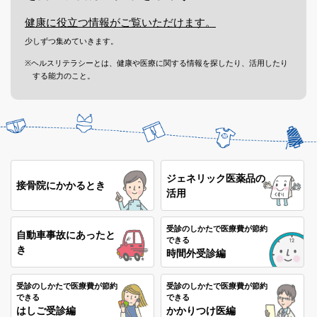
健康に役立つ情報がご覧いただけます。
2026年04月10日
健康管理
少しずつ集めていきます。
『Mystar』プログラム実施のお知らせ ～服薬者向け～(生活習慣
病の重症化、血管病発症予防・再発予防)
※ヘルスリテラシーとは、健康や医療に関する情報を探したり、活用したり
する能力のこと。
2026年04月09日
イベント
「座禅と写経体験」開催について（4/14 満員につき募集終了）
2026年04月03日
健康管理
「健康診断」に向けて今日から始めよう！
ジェネリック医薬品の
接骨院にかかるとき
2026年04月01日
保険給付
活用
【加入者の方へ】けんコーギーと学ぼう 健康保険のはなし
受診のしかたで医療費が節約
自動車事故にあったと
できる
2026年03月26日
INFO
き
時間外受診編
【健保だより第37号】家庭常備薬等の特別価格での斡旋について
受診のしかたで医療費が節約
受診のしかたで医療費が節約
2026年03月26日
INFO
できる
できる
はしご受診編
かかりつけ医編
「健診結果」・「医療費」・「ジェネリック医薬品差額」情報が