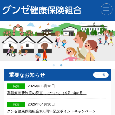
ページ内を移動するためのリンクです。
サイト内の主なカテゴリメニューへ移動します
このページの本文へ移動します
重要なお知らせ
一 覧
2026年06月18日
特集
高額療養費制度の見直しについて（令和8年8月）
2026年04月30日
特集
グンゼ健康保険組合100周年記念ポイントキャンペーン