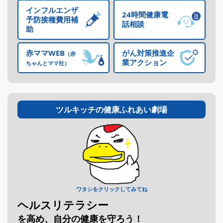
インフルエンザ
24時間
健康電
2026年05月27日
INFO
予防接種費用補
話相談
助
「健診結果」・「医療費」・「ジェネリック医薬品差額」情報が
公開されました
赤ママWEB
がん対策推進企
（赤
業
アクション
ちゃんとママ社）
2026年05月15日
INFO
【健保だより第39号】オンライン禁煙プログラムのご案内（先
着！）
ツルキッチの健康ふれあい劇場
2026年05月09日
健康管理
今から始める！夏に備える体づくり
2026年04月30日
INFO
「健診結果」・「医療費」・「ジェネリック医薬品差額」情報が
公開されました
ワタシをクリックしてみてね
2026年04月23日
健康管理
ヘルスリテラシー
【健保だより第38号】被扶養者・任意継続者 健診のお知らせ ～
を高め、自分の健康を守ろう！
年に１度の健診を習慣づけよう！！～