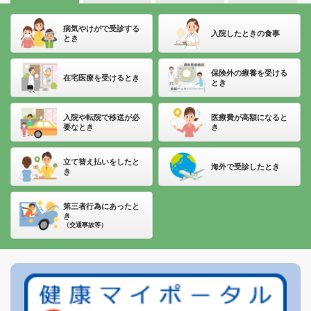
2026年07月27日
健康管理
【健保だより第43号】試しに１～２週間 タバコをやめてみませ
病気やけがで受診する
入院したときの食事
とき
んか？
保険外の療養を受ける
2026年07月27日
INFO
在宅医療を受けるとき
とき
「健診結果」・「医療費」・「ジェネリック医薬品差額」情報が
公開されました
入院や転院で移送が必
医療費が高額になると
要なとき
き
2026年07月07日
健康管理
【健保だより第42号】「心と身体の電話相談」のお知らせ／午後
立て替え払いをしたと
海外で受診したとき
き
の集中力を高める体操
2026年07月01日
健康管理
第三者行為にあったと
き
雨の日のその不調、「天気痛」かもしれません
（交通事故等）
2026年06月29日
イベント
【無料オンラインセミナー】ストレス解消（前編）
2026年06月29日
健康管理