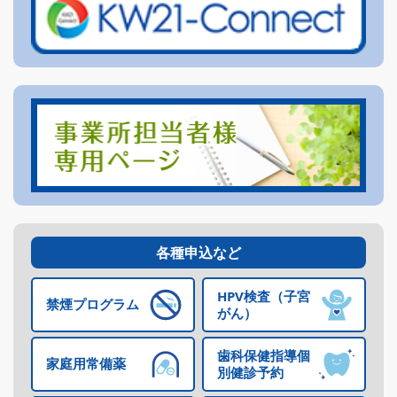
【健保だより第41号】人と比較して食べる速度は速くありません
か？
2026年06月26日
INFO
「健診結果」・「医療費」・「ジェネリック医薬品差額」情報が
公開されました
2026年06月04日
健康管理
【健保だより第40号】歯科検診（個別健診）のお知らせ
2026年06月03日
イベント
【無料オンラインセミナー】パフォーマンスを上げる朝食習慣
各種申込など
2026年06月03日
イベント
HPV検査
（子宮
禁煙プログラム
【無料オンラインセミナー】とてもシンプル！身体の機能に基づ
がん）
いた、腰痛対策ストレッチ
歯科保健指導
個
家庭用常備薬
2026年06月01日
健康管理
別健診予約
お弁当の食中毒対策