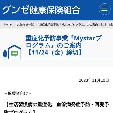
現在表示しているページの位置です。
ページ内を移動するためのリンクです。
サイト内の主なカテゴリメニューへ移動します
このページの本文へ移動します
Home
お知らせ一覧
重症化予防事業『Mystarプログラム』のご案内【11/24（
重症化予防事業『Mystarプ
ログラム』のご案内
【11/24（金）締切】
2023年11月10日
～服薬者向け～
【生活習慣病の重症化、血管病発症予防・再発予
防プログラム】