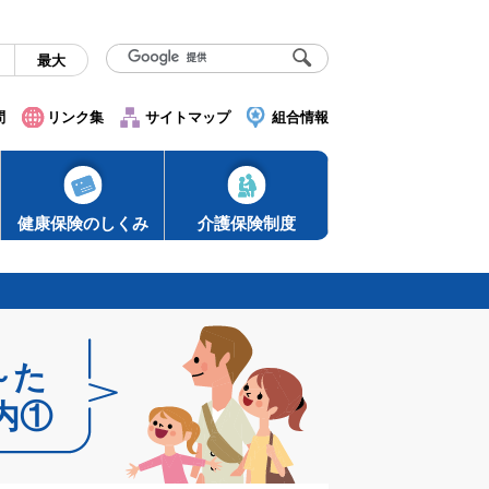
最大
問
リンク集
サイトマップ
組合情報
健康保険のしくみ
介護保険制度
～た
内①