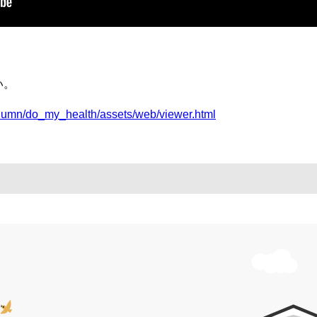
い。
olumn/do_my_health/assets/web/viewer.html